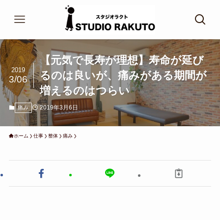
【元気で長寿が理想】寿命が延び
2019
るのは良いが、痛みがある期間が
3/06
増えるのはつらい
2019年3月6日
痛み
ホーム
仕事
整体
痛み