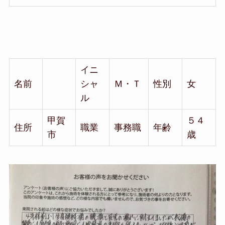
イニ
名前
シャ
Ｍ・Ｔ
性別
女
ル
甲賀
５４
住所
職業
事務職
年齢
市
歳