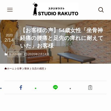
【お客様の声】54歳女性「坐骨神
2020
経痛の腰痛と足先の痺れに耐えて
2/14
いた」お客様
2020年2月14日
当店の感想
ホーム
仕事
整体
当店の感想